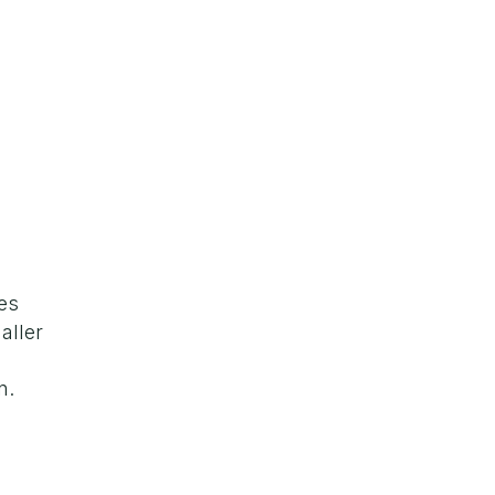
des
aller
n.