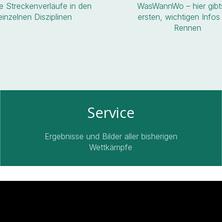
e Streckenverläufe in den
WasWannWo – hier gibt
einzelnen Disziplinen
ersten, wichtigen Info
Rennen
Service
Ergebnisse und Bilder aller bisherigen
Wettkämpfe