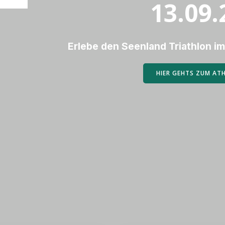
13.09.
Erlebe den Seenland Triathlon im
HIER GEHTS ZUM AT