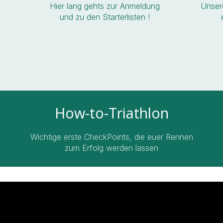
Hier lang gehts zur Anmeldung
Unser
und zu den Starterlisten !
How-to-Triathlon
Wichtige erste CheckPoints, die euer Rennen
zum Erfolg werden lassen