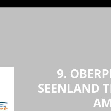
9. OBERP
SEENLAND 
A